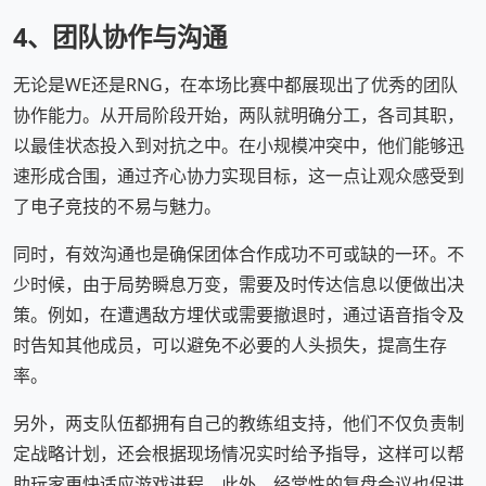
4、团队协作与沟通
无论是WE还是RNG，在本场比赛中都展现出了优秀的团队
协作能力。从开局阶段开始，两队就明确分工，各司其职，
以最佳状态投入到对抗之中。在小规模冲突中，他们能够迅
速形成合围，通过齐心协力实现目标，这一点让观众感受到
了电子竞技的不易与魅力。
同时，有效沟通也是确保团体合作成功不可或缺的一环。不
少时候，由于局势瞬息万变，需要及时传达信息以便做出决
策。例如，在遭遇敌方埋伏或需要撤退时，通过语音指令及
时告知其他成员，可以避免不必要的人头损失，提高生存
率。
另外，两支队伍都拥有自己的教练组支持，他们不仅负责制
定战略计划，还会根据现场情况实时给予指导，这样可以帮
助玩家更快适应游戏进程。此外，经常性的复盘会议也促进