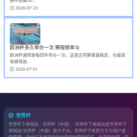
赛中狂轰26...
2026-07-23
欧洲杯多久举办一次 赛程频率与
欧洲杯通常是每四年举办一次，这是这项赛事最稳定、也最容
易被球迷...
2026-07-01
世界杯
世界杯下单网站 - 世界杯（中国） -世界杯下单网站是世界杯下
单网站-世界杯（中国）官方平台。世界杯下单致力于为用户提
供便捷、安全的下单服务和全面的世界杯资讯。世界杯中国，官