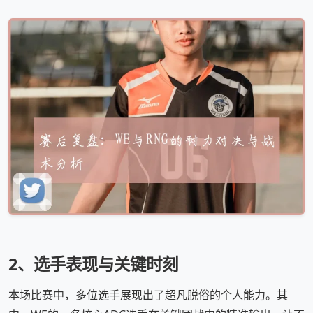
2、选手表现与关键时刻
本场比赛中，多位选手展现出了超凡脱俗的个人能力。其