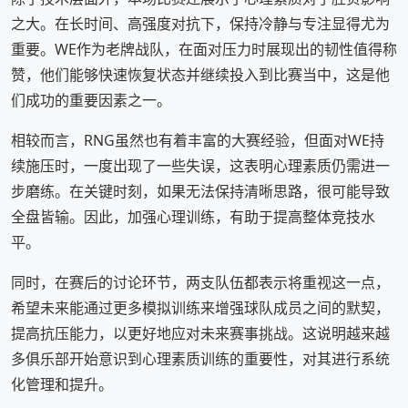
之大。在长时间、高强度对抗下，保持冷静与专注显得尤为
重要。WE作为老牌战队，在面对压力时展现出的韧性值得称
赞，他们能够快速恢复状态并继续投入到比赛当中，这是他
们成功的重要因素之一。
相较而言，RNG虽然也有着丰富的大赛经验，但面对WE持
续施压时，一度出现了一些失误，这表明心理素质仍需进一
步磨练。在关键时刻，如果无法保持清晰思路，很可能导致
全盘皆输。因此，加强心理训练，有助于提高整体竞技水
平。
同时，在赛后的讨论环节，两支队伍都表示将重视这一点，
希望未来能通过更多模拟训练来增强球队成员之间的默契，
提高抗压能力，以更好地应对未来赛事挑战。这说明越来越
多俱乐部开始意识到心理素质训练的重要性，对其进行系统
化管理和提升。