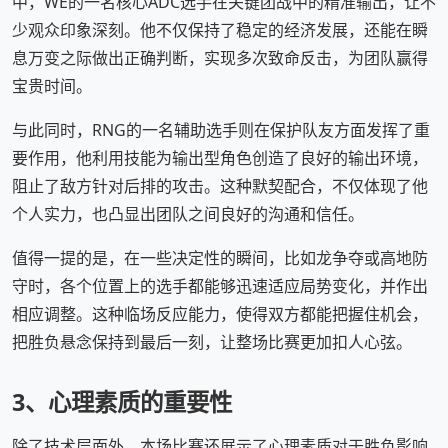
中，WE的一名核心ADC选手在关键团战中的精准输出，让不
少观众印象深刻。他不仅保持了稳定的经济发展，还能在瞬
息万变之际做出正确判断，实现多次致命反击，为团队赢得
宝贵时间。
与此同时，RNG的一名辅助选手则在保护队友方面发挥了重
要作用，他利用技能为输出型角色创造了良好的输出环境，
阻止了敌方针对后排的攻击。这种默契配合，不仅体现了他
个人实力，也凸显出团队之间良好的沟通和信任。
值得一提的是，在一些决定性的瞬间，比如龙争夺或高地防
守时，各个位置上的选手都能够迅速适应局势变化，并作出
相应调整。这种临场反应能力，使得双方都能把握住机会，
把胜负悬念保持到最后一刻，让整场比赛更加扣人心弦。
3、心理素质的重要性
除了技术层面外，本场比赛还展示了心理素质对于胜负影响