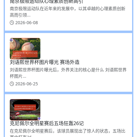
南京极限运动队心理素质创新高引
南京极限运动队在近年来的发展中，以其卓越的心理素质创新
高而引领...
2026-06-08
刘语熙世界杯图片曝光 赛场外造
刘语熙世界杯图片曝光后，外界关注的核心是什么 刘语熙世界
杯图片...
2026-06-25
克尼佩尔全明星赛后五场狂轰26记
在克尼佩尔全明星赛后，该球员展现出了惊人的状态，五场比