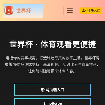
注册入口
世界杯
· 体育观看更便捷
连接你的赛事视野，打造球迷专属的数字主场。
世界杯网
页版
提供多终端支持、高清视频、 实时比分与赛事推荐，
让你随时随地畅享体育内容。
网页端入口
下载APP