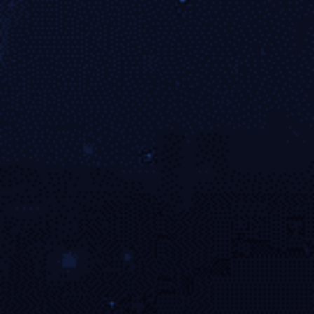
世界杯
世界杯下单网站 - 世界杯（中国） -世界杯下单网站是世界杯下
单网站-世界杯（中国）官方平台。世界杯下单致力于为用户提
供便捷、安全的下单服务和全面的世界杯资讯。世界杯中国，官
方下单网站，值得信赖！
联系我们
地址
support@yjy868.com
快速导航
App下载
关于我们