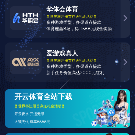
与第三方技术支持商（如推送、云服务）合作时
法律法规要求或监管部门依法调取
五、信息保护措施
平台采用多重防护机制确保世界杯下单服务中您的数据安全，包
括但不限于：
HTTPS 加密传输
权限分级与访问控制
系统审计与异常行为识别
六、用户权利
您拥有以下数据权利：
访问、更正、删除个人信息
申请注销账户或停止使用服务
关闭授权功能如位置服务或通知