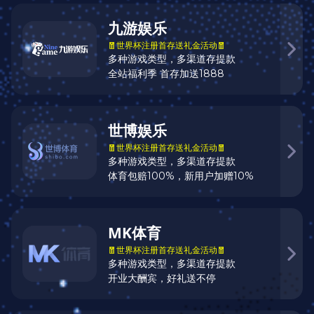
注册信息：如手机号、昵称、头像等基础资料
设备信息：操作系统、浏览器、分辨率、唯一标识等
行为记录：包括访问路径、停留时间、偏好设置等
位置信息：在获得授权后采集
三、信息使用目的
收集到的信息将用于：
为您提供定制化内容与互动体验
保障账号和数据安全
进行数据分析与服务优化
在授权基础上提供通知推送服务
四、第三方共享与信息披露
我们承诺不会随意出售用户信息，仅在以下情况下共享：
经您明确授权的合作服务