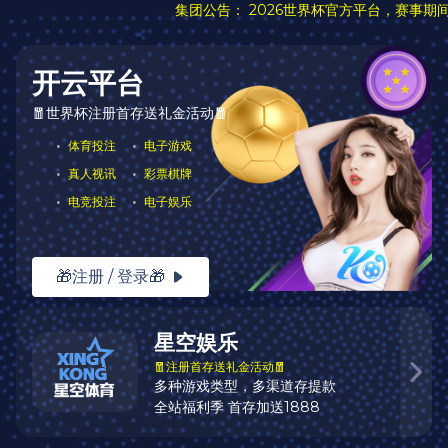
注册入口
隐私政策
一、引言
世界杯平台为用户提供便捷、实时的体育赛事内容，在保障服务
体验的同时，我们高度重视个人隐私保护。
二、信息收集范围
我们可能收集以下信息：