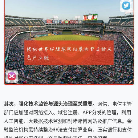
其次，强化技术监管与源头治理至关重要。
网信、电信主管
部门应加强对网络接入、域名注册、APP分发的管理，利用
人工智能、大数据技术监测和封堵赌博网站及推广信息。金
融监管机构需持续整治非法支付结算业务，压实银行和支付