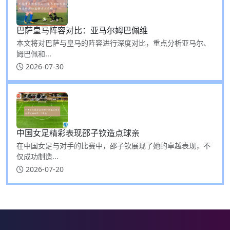
巴萨皇马阵容对比：亚马尔姆巴佩维
本文将对巴萨与皇马的阵容进行深度对比，重点分析亚马尔、
姆巴佩和...
2026-07-30
中国女足精彩表现邵子钦造点球亲
在中国女足与对手的比赛中，邵子钦展现了她的卓越表现，不
仅成功制造...
2026-07-20