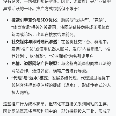
没有赌客，一切盈利都是空谈。因此，流量推广是产业链中
异常活跃的一环。推广方式包括但不限于：
搜索引擎竞价与SEO优化：
购买与“世界杯”、“竞猜”、
“体育资讯”相关的关键词，将网站链接伪装成正规体育
新闻或论坛，出现在搜索结果前列。
社交媒体与即时通讯渗透：
在各类社交平台、群组中，
雇佣“推广员”或使用机器人账号，发布“内幕消息”、“推
荐计划”，以“兼职”、“分享赚钱”为名引诱用户。
色情、盗版网站广告联盟：
与这些高流量但同样非法的
网站合作，通过弹窗、横幅广告进行导流。
“代理”与“返水”模式：
发展多级代理，代理通过拉拢下
线赌客获得其投注额的提成（返水），形成传销式的人
拉人网络。
这些推广行为成本高昂，但转化率直接关系到网站的生存，
因此网站愿意将巨额利润中的一部分持续投入于此，形成了