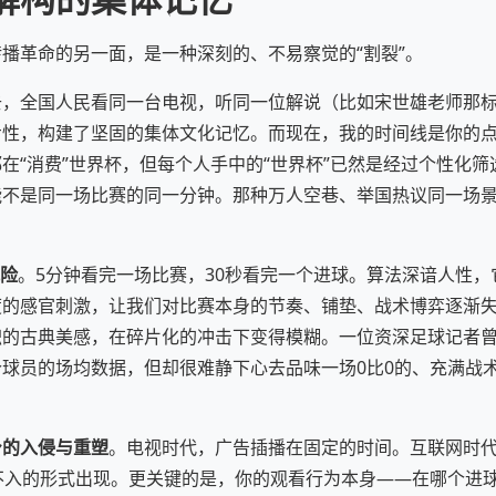
播革命的另一面，是一种深刻的、不易察觉的“割裂”。
去，全国人民看同一台电视，听同一位解说（比如宋世雄老师那
步性，构建了坚固的集体文化记忆。而现在，我的时间线是你的
在“消费”世界杯，但每个人手中的“世界杯”已然是经过个性化
能不是同一场比赛的同一分钟。那种万人空巷、举国热议同一场
风险
。5分钟看完一场比赛，30秒看完一个进球。算法深谙人性
的感官刺激，让我们对比赛本身的节奏、铺垫、战术博弈逐渐失
的古典美感，在碎片化的冲击下变得模糊。一位资深足球记者曾
球员的场均数据，但却很难静下心去品味一场0比0的、充满战术
。
身的入侵与重塑
。电视时代，广告插播在固定的时间。互联网时代，
孔不入的形式出现。更关键的是，你的观看行为本身——在哪个进