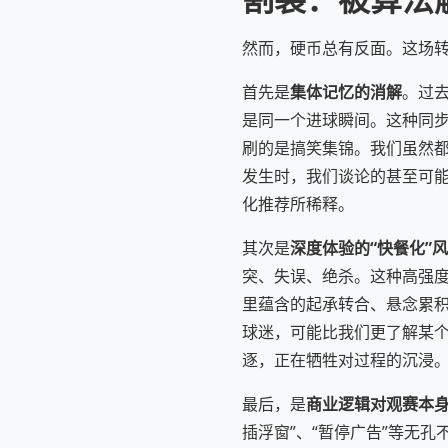
然而，硬币总有反面。这场转
首先是
集体记忆的消解
。过
是同一个进球瞬间。这种同
刷的是搞笑集锦。我们虽然都
发生时，我们谈论的甚至可
化推荐所稀释。
其次是
深度体验的“快餐化”
突、失误、绝杀。这种高强度
里蕴含的起承转合、悬念累积
球迷，可能比我们更了解某个
逐，正在牺牲对过程的沉浸
最后，是
商业逻辑对观赛本
插浮窗”、“暂停广告”等无