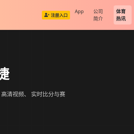
App
公司
体育
注册入口
简介
热讯
捷
高清视频、 实时比分与赛