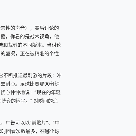
标志性的声音），赛后讨论的
点播，你看的是战术视角，他
筛选和裁剪的不同版本。当讨论
景的盛况，正在被精准的个性
，它不断推送最刺激的片段：冲
去耐心。足球比赛那90分钟
忧心忡忡地说：“现在的年轻
博弈的闷平。” 对瞬间的追
广告可以以“前贴片”、“中
球时回看次数最多，在哪个球