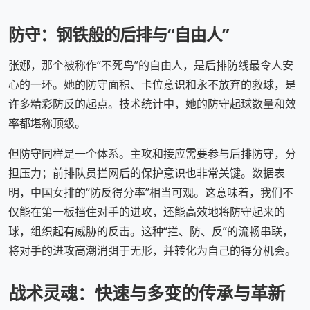
防守：钢铁般的后排与“自由人”
张娜，那个被称作“不死鸟”的自由人，是后排防线最令人安
心的一环。她的防守面积、卡位意识和永不放弃的救球，是
许多精彩防反的起点。技术统计中，她的防守起球数量和效
率都堪称顶级。
但防守同样是一个体系。主攻和接应需要参与后排防守，分
担压力；前排队员拦网后的保护意识也非常关键。数据表
明，中国女排的“防反得分率”相当可观。这意味着，我们不
仅能在第一板挡住对手的进攻，还能高效地将防守起来的
球，组织起有威胁的反击。这种“拦、防、反”的流畅串联，
将对手的进攻高潮消弭于无形，并转化为自己的得分机会。
战术灵魂：快速与多变的传承与革新