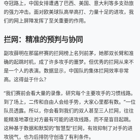
夺冠路上，中国女排遭遇了巴西、美国、意大利等多支劲旅
的强力冲击。面对欧美球队高举高打、力量十足的进攻，我
们的网上屏障发挥了至关重要的作用。
拦网：精准的预判与协同
副攻薛明在那届杯赛的拦网榜上名列前茅，她那双长臂和准
确的起跳时机，成了许多攻手的噩梦。但优秀的拦网从来不
是一个人的表演。数据显示，中国队的集体拦网效率非常
高。这得益于什么？
“我们赛前会看大量的录像，研究每个主要攻手的习惯线路。
到了场上，二传和自由人会给手势，大家心里都有数。”一位
队员透露。所以，你会看到我们的双人甚至三人拦网，往往
能精准地罩住对方最有可能的进攻线路，而不是盲目起跳。
这种基于数据和默契的“智慧型”拦网，有效抑制了对手的进
攻锐气，也为后排防守创造了有利条件。