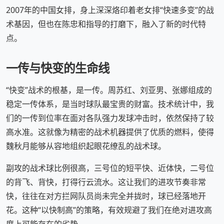
2007年的中国女排，身上深深烙印着老女排“快速多变”的战
术基因，但也在陈忠和指导的打磨下，融入了新的时代特
点。
一传与快变的生命线
“快变”战术的根基，是一传。周苏红、刘亚男、张娜组成的
稳定一传体系，是当时球队最宝贵的财富。技术统计中，我
们的一传到位率在面对各队强力发球冲击时，依然保持了较
高水准。这就像为精密的战术机器提供了优质的燃料，使得
魏秋月能够从容地组织起眼花缭乱的战术球。
副攻的战术球比例很高，三号位的短平快、近体快，二号位
的背飞、背快，打得行云流水。这让我们的进攻节奏非常
快，往往在对方拦网队员尚未完全并拢时，球已经落地开
花。这种“以快制高”的策略，有效规避了我们在绝对进攻高