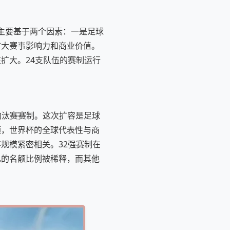
定主要基于两个因素：一是足球
扩大赛事影响力和商业价值。
扩大。24支队伍的赛制运行
及淘汰赛赛制。这次扩容是足球
额，世界杯的全球代表性与商
规模紧密相关。32强赛制在
己的名额比例被稀释，而其他