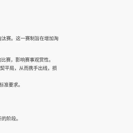
强淘汰赛。这一赛制旨在增加淘
的比赛，影响赛事观赏性。
契平局，从而携手出线，损
标准要求。
新的阶段。