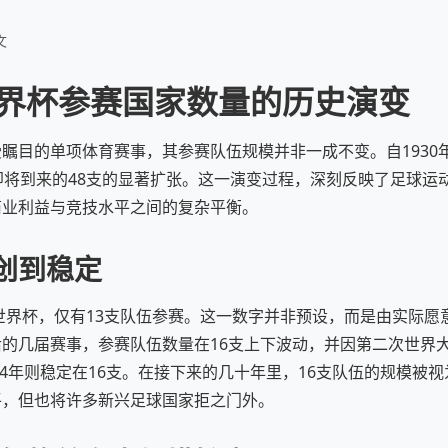
文
世界杯参赛国家数量的历史演变
瞩目的单项体育赛事，其参赛队伍规模并非一成不变。自1930
即将到来的48支的显著扩张。这一演变过程，深刻反映了足球运
商业利益与竞技水平之间的复杂平衡。
创到稳定
届世界杯，仅有13支队伍参赛。这一数字并非预设，而是由实际
的几届赛事，参赛队伍数量在16支上下波动，并因第二次世界大
54年则稳定在16支。在接下来的几十年里，16支队伍的规模被视
平，但也将许多新兴足球国家拒之门外。