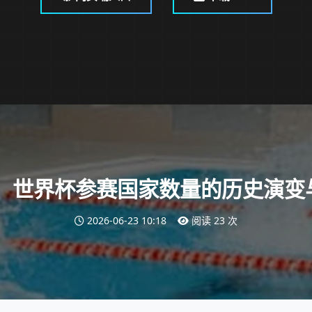
8：世界杯参赛国家数量的历史演变
2026-06-23 10:18
阅读 23 次