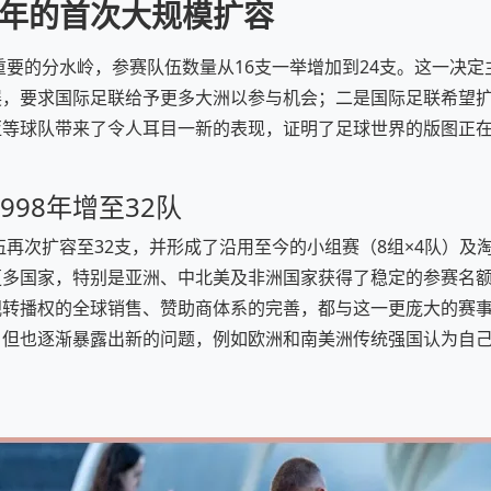
2年的首次大规模扩容
个重要的分水岭，参赛队伍数量从16支一举增加到24支。这一决
展，要求国际足联给予更多大洲以参与机会；二是国际足联希望
等球队带来了令人耳目一新的表现，证明了足球世界的版图正在
。
998年增至32队
队伍再次扩容至32支，并形成了沿用至今的小组赛（8组×4队）
更多国家，特别是亚洲、中北美及非洲国家获得了稳定的参赛名
转播权的全球销售、赞助商体系的完善，都与这一更庞大的赛事
，但也逐渐暴露出新的问题，例如欧洲和南美洲传统强国认为自