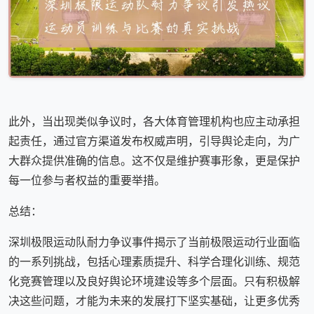
此外，当出现类似争议时，各大体育管理机构也应主动承担
起责任，通过官方渠道发布权威声明，引导舆论走向，为广
大群众提供准确的信息。这不仅是维护赛事形象，更是保护
每一位参与者权益的重要举措。
总结：
深圳极限运动队耐力争议事件揭示了当前极限运动行业面临
的一系列挑战，包括心理素质提升、科学合理化训练、规范
化竞赛管理以及良好舆论环境建设等多个层面。只有积极解
决这些问题，才能为未来的发展打下坚实基础，让更多优秀