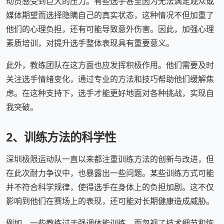
动员感受到巨大的压力。有些选手甚至因为无法满足观众或
媒体期望而选择隐瞒自己的真实状态，这种情况不但加重了
他们的心理负担，还有可能导致意外伤害。因此，加强心理
素质培训，对提升选手整体表现具有重要意义。
此外，教练团队在这方面也应发挥积极作用。他们需要及时
关注选手情绪变化，通过专业的方法和技巧帮助他们缓解焦
虑。在这种支持下，选手才能更好地面对各种挑战，实现自
我突破。
2、训练方法的科学性
深圳极限运动队一直以来都注重训练方法的创新与改进，但
在此次耐力争议中，也暴露出一些问题。某些训练方式可能
并不符合科学规律，使得选手在身体上的负担加剧。这不仅
影响到他们在赛场上的表现，还可能对长期健康造成威胁。
例如，一些教练过于强调体能训练，而忽视了技术细节和恢