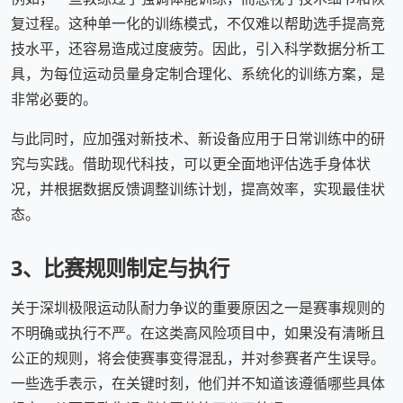
复过程。这种单一化的训练模式，不仅难以帮助选手提高竞
技水平，还容易造成过度疲劳。因此，引入科学数据分析工
具，为每位运动员量身定制合理化、系统化的训练方案，是
非常必要的。
与此同时，应加强对新技术、新设备应用于日常训练中的研
究与实践。借助现代科技，可以更全面地评估选手身体状
况，并根据数据反馈调整训练计划，提高效率，实现最佳状
态。
3、比赛规则制定与执行
关于深圳极限运动队耐力争议的重要原因之一是赛事规则的
不明确或执行不严。在这类高风险项目中，如果没有清晰且
公正的规则，将会使赛事变得混乱，并对参赛者产生误导。
一些选手表示，在关键时刻，他们并不知道该遵循哪些具体