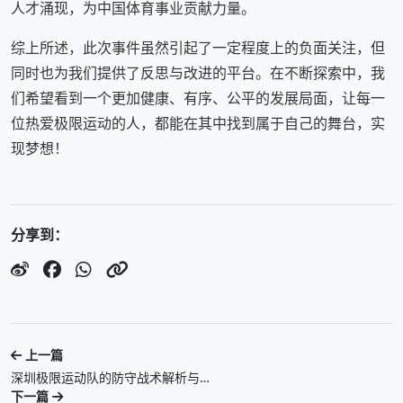
人才涌现，为中国体育事业贡献力量。
综上所述，此次事件虽然引起了一定程度上的负面关注，但
同时也为我们提供了反思与改进的平台。在不断探索中，我
们希望看到一个更加健康、有序、公平的发展局面，让每一
位热爱极限运动的人，都能在其中找到属于自己的舞台，实
现梦想！
分享到：
上一篇
深圳极限运动队的防守战术解析与…
下一篇