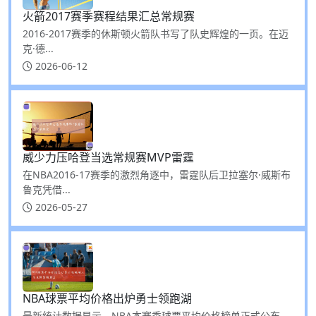
火箭2017赛季赛程结果汇总常规赛
2016-2017赛季的休斯顿火箭队书写了队史辉煌的一页。在迈
克·德...
2026-06-12
威少力压哈登当选常规赛MVP雷霆
在NBA2016-17赛季的激烈角逐中，雷霆队后卫拉塞尔·威斯布
鲁克凭借...
2026-05-27
NBA球票平均价格出炉勇士领跑湖
最新统计数据显示，NBA本赛季球票平均价格榜单正式公布，