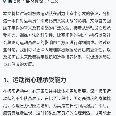
首页
体育热讯
正文
本文将探讨深圳极限运动队在耐力比赛中引发的争议，分析
这一事件对运动员训练与比赛真实挑战的影响。文章首先回
顾了事件的背景及其引起的广泛关注，接着从运动员心理承
受能力、训练方法的科学性、比赛规则的制定与执行以及社
会舆论对运动员表现的影响四个方面进行详细阐述。通过这
些讨论，我们可以更深入地理解极限运动背后的复杂性，以
及如何在未来改善赛事组织和选手培养体系，以促进运动员
身心健康的发展。
1、运动员心理承受能力
在极限运动中，心理素质往往比体能更加重要。深圳极限运
动队的不少队员表示，在比赛过程中，面对高强度的身体挑
战，心理压力也随之增加。尤其是在长时间高强度训练后，
疲劳感逐渐显现，这时如果没有良好的心理调适，很可能会