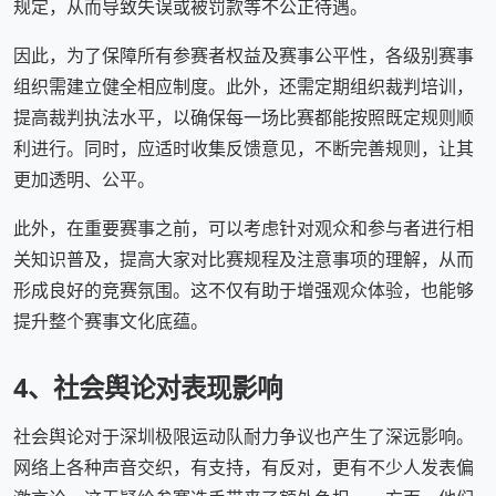
规定，从而导致失误或被罚款等不公正待遇。
因此，为了保障所有参赛者权益及赛事公平性，各级别赛事
组织需建立健全相应制度。此外，还需定期组织裁判培训，
提高裁判执法水平，以确保每一场比赛都能按照既定规则顺
利进行。同时，应适时收集反馈意见，不断完善规则，让其
更加透明、公平。
此外，在重要赛事之前，可以考虑针对观众和参与者进行相
关知识普及，提高大家对比赛规程及注意事项的理解，从而
形成良好的竞赛氛围。这不仅有助于增强观众体验，也能够
提升整个赛事文化底蕴。
4、社会舆论对表现影响
社会舆论对于深圳极限运动队耐力争议也产生了深远影响。
网络上各种声音交织，有支持，有反对，更有不少人发表偏