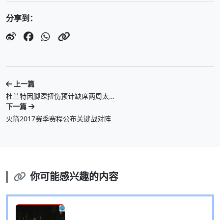
分享到：
上一篇
杜兰特因脚踝扭伤预计缺席两周太…
下一篇
火箭2017赛季赛程公布关键战对阵
你可能感兴趣的内容