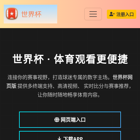
注册入口
世界杯
· 体育观看更便捷
连接你的赛事视野，打造球迷专属的数字主场。
世界杯网
页版
提供多终端支持、高清视频、 实时比分与赛事推荐，
让你随时随地畅享体育内容。
网页端入口
下载APP