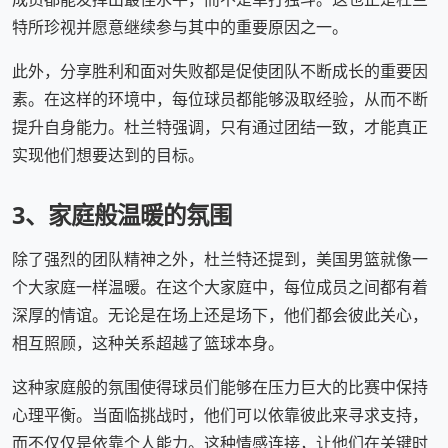
特所珍视并愿意继续参与其中的重要原因之一。
此外，分享胜利和面对失败都是促使团队不断成长的重要因
素。在这样的环境中，每位球员都能够汲取经验，从而不断
提升自身能力。杜兰特强调，只有通过团结一致，才能真正
实现他们想要达到的目标。
3、家庭般温暖的氛围
除了强烈的团队精神之外，杜兰特还提到，美国男篮就像一
个大家庭一样温暖。在这个大家庭中，每位成员之间都有着
深厚的情谊。无论是在场上还是场下，他们都会彼此关心，
相互照顾，这种关系超越了篮球本身。
这种家庭般的氛围使得球员们能够在压力巨大的比赛中保持
心理平衡。当面临挑战时，他们可以依靠彼此来寻求支持，
而不仅仅是依靠个人能力。这种情感连接，让他们在关键时