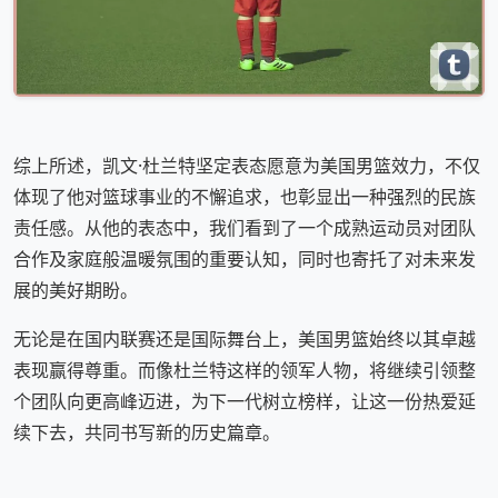
综上所述，凯文·杜兰特坚定表态愿意为美国男篮效力，不仅
体现了他对篮球事业的不懈追求，也彰显出一种强烈的民族
责任感。从他的表态中，我们看到了一个成熟运动员对团队
合作及家庭般温暖氛围的重要认知，同时也寄托了对未来发
展的美好期盼。
无论是在国内联赛还是国际舞台上，美国男篮始终以其卓越
表现赢得尊重。而像杜兰特这样的领军人物，将继续引领整
个团队向更高峰迈进，为下一代树立榜样，让这一份热爱延
续下去，共同书写新的历史篇章。