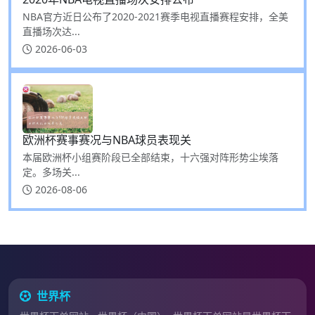
NBA官方近日公布了2020-2021赛季电视直播赛程安排，全美
直播场次达...
2026-06-03
欧洲杯赛事赛况与NBA球员表现关
本届欧洲杯小组赛阶段已全部结束，十六强对阵形势尘埃落
定。多场关...
2026-08-06
世界杯