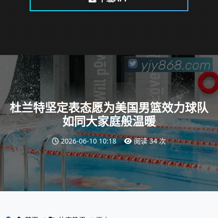
杜兰特坚定表态愿为美国男篮效力球队
如同大家庭般温暖
2026-06-10 10:18
阅读 34 次