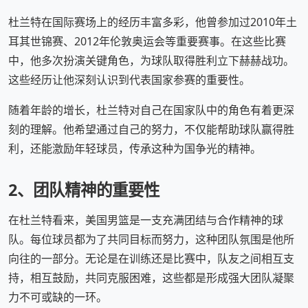
杜兰特在国际赛场上的经历丰富多彩，他曾参加过2010年土
耳其世锦赛、2012年伦敦奥运会等重要赛事。在这些比赛
中，他多次扮演关键角色，为球队取得胜利立下赫赫战功。
这些经历让他深刻认识到代表国家参赛的重要性。
随着年龄的增长，杜兰特对自己在国家队中的角色有着更深
刻的理解。他希望通过自己的努力，不仅能帮助球队赢得胜
利，还能激励年轻球员，传承这种为国争光的精神。
2、团队精神的重要性
在杜兰特看来，美国男篮是一支充满团结与合作精神的球
队。每位球员都为了共同目标而努力，这种团队氛围是他所
向往的一部分。无论是在训练还是比赛中，队友之间相互支
持，相互鼓励，共同克服困难，这些都是形成强大团队凝聚
力不可或缺的一环。