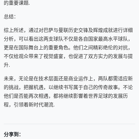
的重要课题.
总结：
综上所述，通过对巴萨与曼联历史交锋及辉煌成就进行详细
分析，可以看出这两支球队不仅是各自国家最高水平球队，
更是在国际舞台上的重要角色。他们之间精彩绝伦的对抗，
不仅给观众带来了视觉盛宴，也促进了双方实力的发展与提
升.
未来，无论是在技术层面还是商业运作上，两队都需适应新
的挑战，把握机遇，以继续书写属于自己的传奇故事。不论
他们是否能再次相遇，都将继续影響着世界足球的发展历
程，引领着新时代潮流.
分享到：