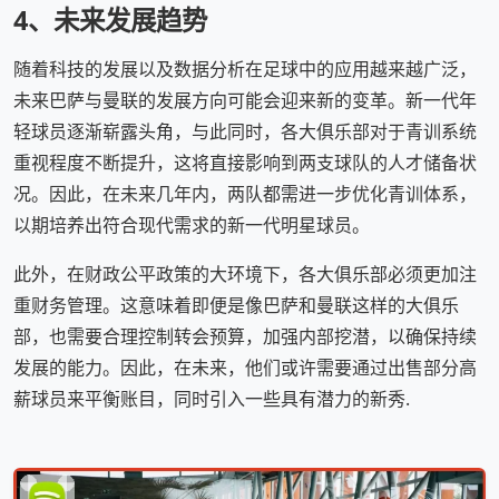
4、未来发展趋势
随着科技的发展以及数据分析在足球中的应用越来越广泛，
未来巴萨与曼联的发展方向可能会迎来新的变革。新一代年
轻球员逐渐崭露头角，与此同时，各大俱乐部对于青训系统
重视程度不断提升，这将直接影响到两支球队的人才储备状
况。因此，在未来几年内，两队都需进一步优化青训体系，
以期培养出符合现代需求的新一代明星球员。
此外，在财政公平政策的大环境下，各大俱乐部必须更加注
重财务管理。这意味着即便是像巴萨和曼联这样的大俱乐
部，也需要合理控制转会预算，加强内部挖潜，以确保持续
发展的能力。因此，在未来，他们或许需要通过出售部分高
薪球员来平衡账目，同时引入一些具有潜力的新秀.