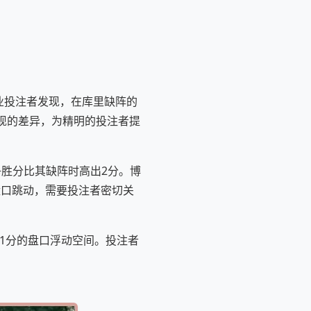
业投注者发现，在库里缺阵的
现的差异，为精明的投注者提
胜分比其缺阵时高出2分。博
盘口跳动，需要投注者密切关
-1分的盘口浮动空间。投注者