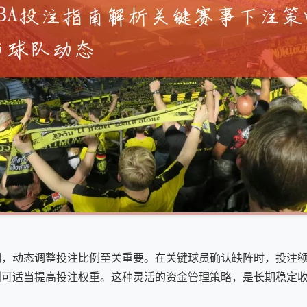
，动态调整投注比例至关重要。在关键球员确认缺阵时，投注额度应
则可适当提高投注权重。这种灵活的资金管理策略，是长期稳定