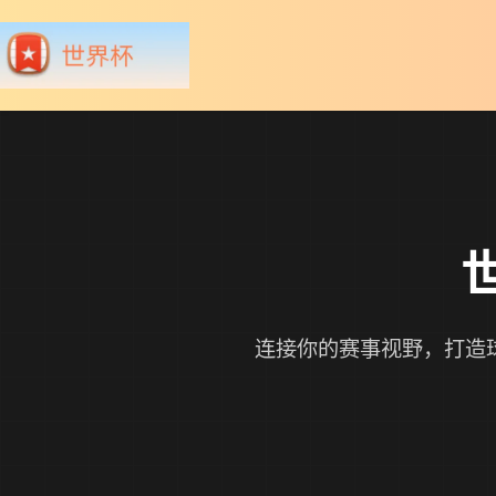
连接你的赛事视野，打造