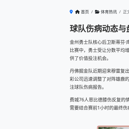
首页
体育热讯
正
球队伤病动态与
金州勇士队核心后卫斯蒂芬·
比赛中，勇士受让分数平均增
供了价值投注机会。
丹佛掘金队近期迎来穆雷复
彩公司迅速调整了对阵雄鹿的
注球队伤病报告。
费城76人恩比德膝伤反复的
需要结合赛前1小时的最终伤