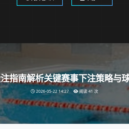
投注指南解析关键赛事下注策略与
2026-05-22 14:27
阅读 41 次