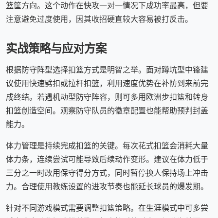
篮筐方向。这个动作在快攻一对一情况下成功率最高，但要
注意避免过度使用，因其收招硬直较大容易被打反击。
实战策略与应对方案
根据防守阵型选择扣篮方式是明智之举。面对蹲坑型中锋建
议使用快速劈扣或拉杆扣篮，利用速度优势在补防到来前完
成终结。若遇机动型防守阵容，则可多用欧洲步扣篮和转身
扣篮创造空间。观察防守队员的徽章配置也能帮助预判封盖
能力。
体力管理是持续完成扣篮的关键。每次花式扣篮会消耗大量
体力条，连续尝试可能导致后续动作变形。建议在体力低于
三分之一时改用保守得分方式，同时暂停换人保持场上冲击
力。合理使用教练设置的进攻节奏也能延长球员的爆发期。
针对不同游戏模式需要调整扣篮策略。在生涯模式中可多尝