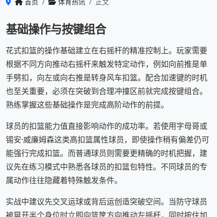
首页
体育热讯
正文
基础操作与按键组合
花式扣篮的操作基础建立在右摇杆的精准控制上。玩家需要
根据不同方向推动右摇杆来触发特定动作，例如向前推是单
手劈扣，向左或向右推是转身风车扣篮。配合加速键的时机
也至关重要，必须在突破到合理冲撞区前就完成按键组合。
熟练掌握这些基础操作是完成高阶动作的前提。
球员的扣篮能力值直接影响动作的成功率。若使用字母哥或
锡安·威廉姆森这类高扣篮属性球员，即使操作稍有偏差仍可
能强行完成扣篮。而普通球员则需要更精确的时机把握，建
议先在练习模式中熟悉各球员的扣篮包特性。不同球员的专
属动作往往隐藏着特殊触发条件。
实战中建议先交叉运球或背后运创造突破空间。当防守球员
被晃开半个身位时立即向篮筐方向推动左摇杆，同时按住加